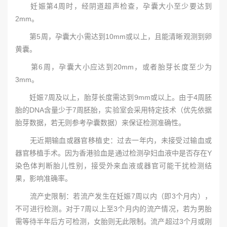
妊娠第4周时，经阴道超声检查，孕囊大小至少要达到
2mm。
第5周，孕囊大小需达到10mm或以上，且能清晰观测到卵
黄囊。
第6周，孕囊大小应达到20mm，或者胎芽长度至少为
3mm。
妊娠7周及以上，胎芽长度需达到9mm或以上。由于4周胚
胎的DNA含量少于7周胚胎，实验室会采用特定技术（优先依据
胎芽数据，若无则参考孕囊数据）来保证检测准确性。
无近期输血或器官移植史：过去一年内，未接受过输血或
器官移植手术。因为香港验血是通过检测孕妇血液中是否存在Y
染色体判断胎儿性别，接受外来血液或器官可能干扰检测结
果，影响准确率。
流产史限制：若流产发生在妊娠7周以内（即3个月内），
不可进行检测。对于7周以上至3个月内的流产情况，若为男胎
需等待半年后方可检测，女胎则无此限制。流产超过3个月或刚