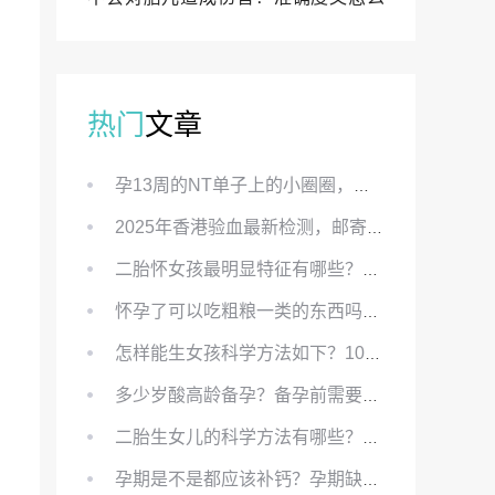
样？
热门
文章
孕13周的NT单子上的小圈圈，真的能预示宝宝性别吗？
2025年香港验血最新检测，邮寄与赴港检测要点、条件、流程及价格详解
二胎怀女孩最明显特征有哪些？怀女儿最准症状有哪些？
怀孕了可以吃粗粮一类的东西吗？怀孕初期可以吃的粗粮有哪些？
怎样能生女孩科学方法如下？100%生女儿的秘方有哪些？
多少岁酸高龄备孕？备孕前需要知道哪些？
二胎生女儿的科学方法有哪些？想要个女孩有什么方法？
孕期是不是都应该补钙？孕期缺钙对胎儿有哪些影响？