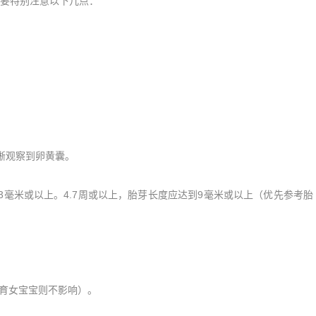
要特别注意以下几点：
晰观察到卵黄囊。
3毫米或以上。4.7周或以上，胎芽长度应达到9毫米或以上（优先参考胎
育女宝宝则不影响）。