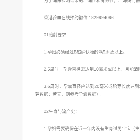
为了确保检测结果的准确性和有效性，准妈妈们需
香港验血在线预约徽信:1829994096
01胎龄要求
1.孕妇必须经过B超确认胎龄满5周及以上。
2.5周时，孕囊直径需达到10毫米或以上，且能清
3.6周时，孕囊直径应达到20毫米或胎芽长度达到
芽数据；若无，则参考孕囊数据）。
02生育与流产史：
1.孕妇需要确保在近一年内没有生育过男宝宝（生