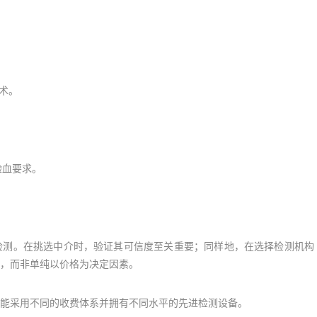
术。
验血要求。
测。在挑选中介时，验证其可信度至关重要；同样地，在选择检测机构
，而非单纯以价格为决定因素。
采用不同的收费体系并拥有不同水平的先进检测设备。