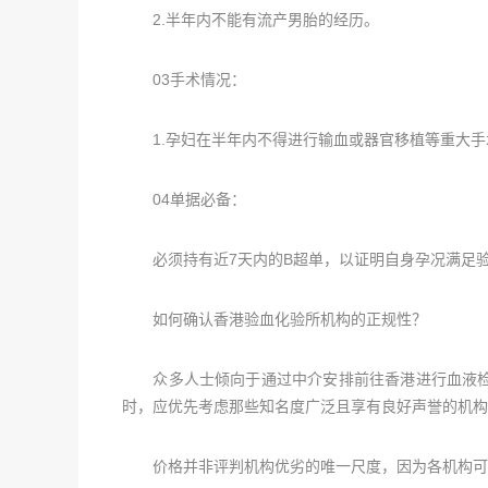
2.半年内不能有流产男胎的经历。
03手术情况：
1.孕妇在半年内不得进行输血或器官移植等重大手
04单据必备：
必须持有近7天内的B超单，以证明自身孕况满足
如何确认香港验血化验所机构的正规性？
众多人士倾向于通过中介安排前往香港进行血液检
时，应优先考虑那些知名度广泛且享有良好声誉的机构
价格并非评判机构优劣的唯一尺度，因为各机构可能