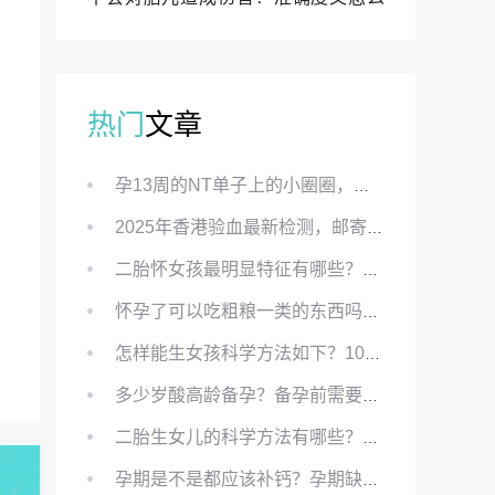
样？
热门
文章
孕13周的NT单子上的小圈圈，真的能预示宝宝性别吗？
2025年香港验血最新检测，邮寄与赴港检测要点、条件、流程及价格详解
二胎怀女孩最明显特征有哪些？怀女儿最准症状有哪些？
怀孕了可以吃粗粮一类的东西吗？怀孕初期可以吃的粗粮有哪些？
怎样能生女孩科学方法如下？100%生女儿的秘方有哪些？
多少岁酸高龄备孕？备孕前需要知道哪些？
二胎生女儿的科学方法有哪些？想要个女孩有什么方法？
孕期是不是都应该补钙？孕期缺钙对胎儿有哪些影响？