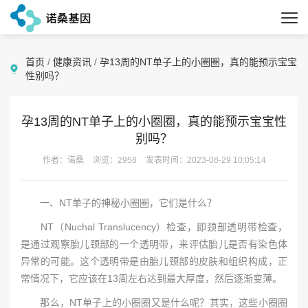
首页
/
健康资讯
/
孕13周的NT单子上的小圈圈，真的能预示宝宝
性别吗？
孕13周的NT单子上的小圈圈，真的能预示宝宝性
别吗？
作者：诺桑
浏览：2958
发表时间：2023-08-29 10:05:14
一、NT单子的神秘小圈圈，它们是什么？
NT（Nuchal Translucency）检查，即颈部透明带检查，
是通过观察胎儿颈部的一个透明带，来评估胎儿是否有染色体
异常的可能。这个透明带是由胎儿颈部的皮肤和组织构成，正
常情况下，它应该在13周左右达到最大厚度，然后逐渐变薄。
那么，NT单子上的小圈圈又是什么呢？其实，这些小圈圈