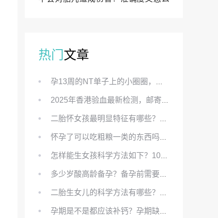
样？
热门
文章
孕13周的NT单子上的小圈圈，真的能预示宝宝性别吗？
2025年香港验血最新检测，邮寄与赴港检测要点、条件、流程及价格详解
二胎怀女孩最明显特征有哪些？怀女儿最准症状有哪些？
怀孕了可以吃粗粮一类的东西吗？怀孕初期可以吃的粗粮有哪些？
怎样能生女孩科学方法如下？100%生女儿的秘方有哪些？
多少岁酸高龄备孕？备孕前需要知道哪些？
二胎生女儿的科学方法有哪些？想要个女孩有什么方法？
孕期是不是都应该补钙？孕期缺钙对胎儿有哪些影响？