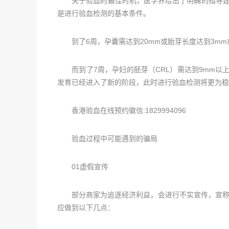
关于验血的最佳时机，医学界给出了明确的指导建议
是进行验血检测的基本条件。
到了6周，孕囊需达到20mm或胎芽长度达到3mm
而到了7周，孕妇的胚芽（CRL）需达到9mm以上
发育已经进入了新的阶段，此时进行验血检测将更为稳
香港验血在线预约徽信:1829994096
验血过程中可能遇到的骗局
01虚假宣传
部分商家为追逐经济利益，会进行不实宣传，宣称其
应做到以下几点：