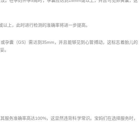
。在孕妇怀孕5周时，孕囊应达到15mm或以上，并且可见卵黄囊，这
或以上，此时进行检测的准确率将进一步提高。
或孕囊（GS）需达到35mm，并且能够见到心管搏动，这标志着胎儿的
妥。
服务准确率高达100%，这显然违背科学常识。宝妈们在选择服务时，