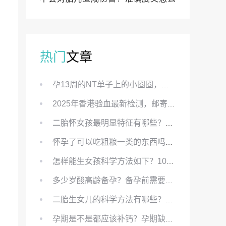
样？
热门
文章
孕13周的NT单子上的小圈圈，真的能预示宝宝性别吗？
2025年香港验血最新检测，邮寄与赴港检测要点、条件、流程及价格详解
二胎怀女孩最明显特征有哪些？怀女儿最准症状有哪些？
怀孕了可以吃粗粮一类的东西吗？怀孕初期可以吃的粗粮有哪些？
怎样能生女孩科学方法如下？100%生女儿的秘方有哪些？
多少岁酸高龄备孕？备孕前需要知道哪些？
二胎生女儿的科学方法有哪些？想要个女孩有什么方法？
孕期是不是都应该补钙？孕期缺钙对胎儿有哪些影响？