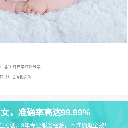
约赴港/邮寄样本攻略分享
港检测）老牌化验所
女，准确率高达99.99%
全无创，8年专业服务经验，不准确退全款！