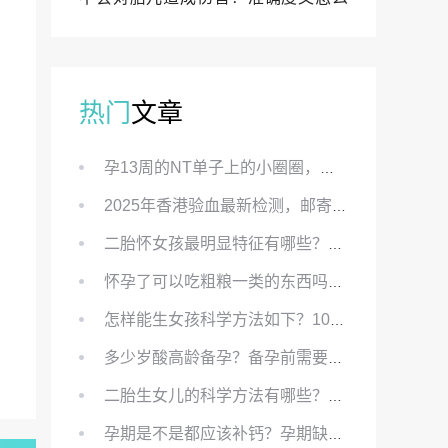
样？
热门
文章
孕13周的NT单子上的小圈圈，真的能预示宝宝性别吗？
2025年香港验血最新检测，邮寄与赴港检测要点、条件、流程及价格详解
二胎怀女孩最明显特征有哪些？怀女儿最准症状有哪些？
怀孕了可以吃粗粮一类的东西吗？怀孕初期可以吃的粗粮有哪些？
怎样能生女孩科学方法如下？100%生女儿的秘方有哪些？
多少岁酸高龄备孕？备孕前需要知道哪些？
二胎生女儿的科学方法有哪些？想要个女孩有什么方法？
孕期是不是都应该补钙？孕期缺钙对胎儿有哪些影响？