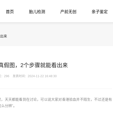
首页
胎儿检测
产前无创
亲子鉴定
看出来
真假图，2个步骤就能看出来
：296
发表时间：2024-11-22 16:48:30
里，天天都能看到在讨论，可以说大家对香港验血并不陌生，不过还是有
么分辨”。