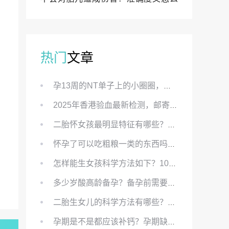
样？
热门
文章
孕13周的NT单子上的小圈圈，真的能预示宝宝性别吗？
2025年香港验血最新检测，邮寄与赴港检测要点、条件、流程及价格详解
二胎怀女孩最明显特征有哪些？怀女儿最准症状有哪些？
怀孕了可以吃粗粮一类的东西吗？怀孕初期可以吃的粗粮有哪些？
怎样能生女孩科学方法如下？100%生女儿的秘方有哪些？
多少岁酸高龄备孕？备孕前需要知道哪些？
二胎生女儿的科学方法有哪些？想要个女孩有什么方法？
孕期是不是都应该补钙？孕期缺钙对胎儿有哪些影响？