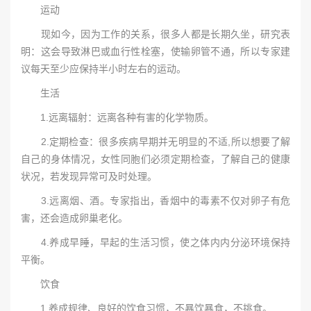
运动
现如今，因为工作的关系，很多人都是长期久坐，研究表
明：这会导致淋巴或血行性栓塞，使输卵管不通，所以专家建
议每天至少应保持半小时左右的运动。
生活
1.远离辐射：远离各种有害的化学物质。
2.定期检查：很多疾病早期并无明显的不适,所以想要了解
自己的身体情况，女性同胞们必须定期检查，了解自己的健康
状况，若发现异常可及时处理。
3.远离烟、酒。专家指出，香烟中的毒素不仅对卵子有危
害，还会造成卵巢老化。
4.养成早睡，早起的生活习惯，使之体内内分泌环境保持
平衡。
饮食
1.养成规律、良好的饮食习惯，不暴饮暴食，不挑食。