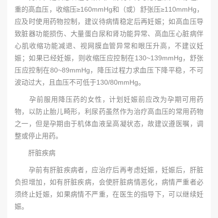
重的高血压，收缩压≥160mmHg和（或）舒张压≥110mmHg，
应及时使用药物控制，建议待病情稳定后再妊娠；如高血压导
致脏器功能损伤、大量蛋白尿和肾功能异常、高血压心脏病伴
心肌收缩功能减退、视网膜血管异常和眼压升高，不建议妊
娠；如果已经妊娠，则收缩压应控制在130~139mmHg，舒张
压应控制在80~89mmHg，降压过程力求血压下降平稳，不可
波动过大，且血压不可低于130/80mmHg。
孕前服用降压药的女性，计划妊娠前应改为孕期可用药
物，以防止胎儿畸形，利尿药虽然作为治疗高血压的常用药物
之一，但是孕期由于机体血液呈高凝状态，故建议遵医嘱，调
整或停止用药。
肝脏疾病
孕前有肝脏疾病者，应治疗后再考虑妊娠，妊娠后，肝脏
负担增加，如有肝脏疾病，会使肝脏病情恶化，病情严重者必
须终止妊娠，如果病情不严重，在医生的指导下，可以继续妊
娠。