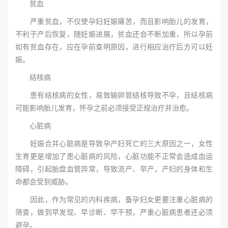
贫血
严重贫血，不仅使孕妇妊娠痛苦，而且影响胎儿的发育，
不利于产后恢复，随妊娠进展，贫血还会不断加重，所以孕前
如有贫血存在，应在孕前查明原因，进行相应治疗后方可以妊
娠。
结核病
患有结核病的女性，易致输卵管结核导致不孕，且结核病
可能影响胎儿发育，怀孕之前必须接受正规治疗并治愈。
心脏病
妊娠合并心脏病是导致孕产妇死亡的三大原因之一，女性
生育更是增加了患心脏病的风险，心脏功能不正常会造成血运
障碍，引起胎盘血管异常，导致流产、早产，产妇的身体和生
命都会受到威胁。
因此，作为常见的内科疾病，备孕妇女更要注重心脏病的
筛查，做到早发现、早诊断、早干预，严重心脏病患者还必须
避孕。