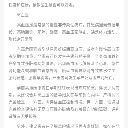
程度和症状，请教医生是否可以妊娠。
高血压
高血压是最常见的慢性非传染性疾病，其患病因素包括年
龄、高钠膳食、肥胖、酗酒、高血压家族史、缺乏体力活动、
脂代谢异常等。
有高危因素者孕期易患妊娠期高血压，或者有慢性高血压
者孕期会加重，严重者可以发生子痫前期子痫，全身微血管的
痉挛导致多脏器功能减退，出现高血压心脏病甚至心衰、急性
肾功能衰竭和脑血管意外等；胎盘血管异常可导致羊水过少、
胎儿窘迫、胎盘早剥等，严重者可发生孕产妇及围产儿死亡。
孕前高血压患者在孕期往往表现出疾病加重，伴发子痫前
期。故建议合并高血压的备孕妇女在孕前到心内科、产科共同
完善检查，一方面，需评估血压控制情况；另一方面，需通过
完善检查评估有无高血压性心脏病及心脏泵血功能障碍，评判
肾脏有无受损等。
另外，建议患者在了解风险情况下再考虑妊娠。如存在严