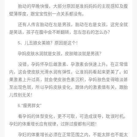
胎动的早晚快慢，大部分原因是准妈妈妈的主观感知及腹
壁薄厚度，跟宝宝性别一点关系都没有。
还有人传言胎动在左是男孩，胎动在右是女孩，这完全就
是笑话，孩子在腹中会不断翻转，忽左忽右的怎么办？
5、儿丑娘女美娘？原因是这个！
孕妈皮肤水润就是女孩，皮肤暗淡就是男孩？
没错，孕妈怀孕后雌激素、孕激素会快速上升。在正常值
内，这会使皮肤光滑水润有弹性，让准妈妈看起来更美了。如
果激素上升过高，就会使皮肤色素沉积，孕妈肤色变得暗淡甚
至出现色斑，所以孕妈皮肤变化，跟体内的激素值有关，跟胎
儿性别无关！
6.“瘦男胖女”
看孕妈的体型变化，更不可取，可造成误导，耽误时机。
孕妇的体重增长应有规律，过胖过瘦都有问题！
孕妇的体重增长必须在正常范围之内，不能太胖也不能太