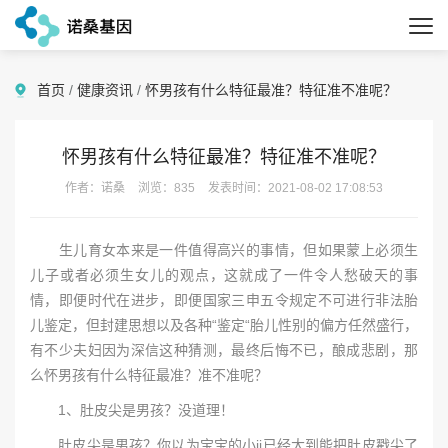
首页
/
健康资讯
/
怀男孩有什么特征最准？特征准不准呢？
怀男孩有什么特征最准？特征准不准呢？
作者：诺桑
浏览：835
发表时间：2021-08-02 17:08:53
生儿育女本来是一件值得高兴的事情，但如果蒙上必须生
儿子或者必须生女儿的观点，这就成了一件令人愁破天的事
情，即便时代在进步，即便国家三申五令规定不可进行非法胎
儿鉴定，但封建思想以及各种“鉴定“胎儿性别的偏方任然盛行，
有不少夫妇因为深信这种猜测，最终后悔不已，酿成悲剧，那
么怀男孩有什么特征最准？准不准呢？
1、肚皮尖是男孩？没道理！
肚皮尖是男孩？你以为宝宝的小jj已经大到能把肚皮戳尖了