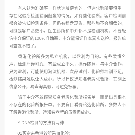
有人认为准确率一样就选最便宜的，但选化验所要慎重。
存在化验所检测错误翻盘的情况，如有些化验所。客户检测前
都会被告知检测条件，但仍有翻盘现象。那些称不会翻盘的，
可能是客户基数小。医生诊所和中介都不是检测机构，不要轻
信中介保证的100%准确率，中介能保证样本真实送检、报告单
可查就不错了。
香港化验所多为私立机构，以盈利为目的。有些爱惜名
声，检测严谨可靠；有些成立不久，操作随意，与中介合作，
只为盈利，可能使用淘汰机器、次品试剂，化验师培训不足，
检测结果难以让人放心。所以建议选知名老牌化验所，其网上
信息公开，易查询真假，可避免被骗。
骗子中介不敢假冒知名老牌化验所报告单，而是出具根本
不存在的化验所报告单。不要盲目看价格选化验所，多数人不
了解香港化验所，选知名老牌的虽贵但放心。
Y-DNA检测的方法有两种
01预定来香港诊所采血化验：