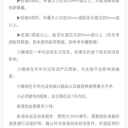
▶妊娠5周时，孕囊大小达到10mm或以上，并能清晰观察
到卵黄囊。
▶妊娠6周时，孕囊大小达到20mm或胎芽长度达到3mm或
以上。
▶妊娠7周或以上，胎芽长度应达到9mm或以上（优先考
虑胎芽数据；若未提供胎芽数据，则参考孕囊数据）
②确保在一年内没有生过宝宝，如果生的是个闺女则没有
影响；
③确保在半年内没有流产过男胎，为女胎不会影响准确
率；
④确保在半年内没有做过输血以及器官移植等重大手术；
⑤必须要有B超单，且日期在近7天内的。
香港验血需要多少钱：
香港采血及检查服务：费用为3500港币，需要提前准备好
港澳通行证或护照，确认符合香港验血检测条件，并提前预约