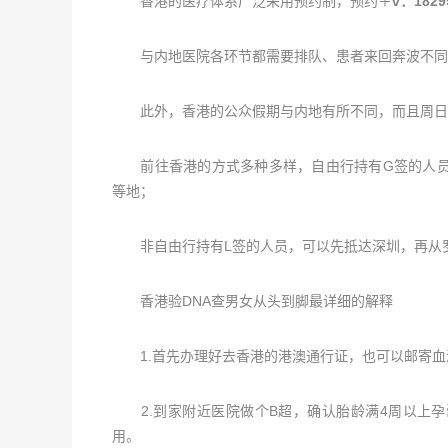
香港的医疗体系广泛采用预约制，预约＋
v：1829
与内地医院各环节都需要排队、患者来回奔波不同，
此外，香港的公众假期与内地有所不同，而且周日诊
前往香港的方式多种多样，自由行持有G签的人员
等地；
非自由行持有L签的人员，可以先抵达深圳，再从罗
香港验DNA查男女从头到脚最详细的解释
1.首先办理好去香港的港澳通行证，也可以邮寄血
2.到家附近医院做个B超，确认胎龄满4周以上孕
用。