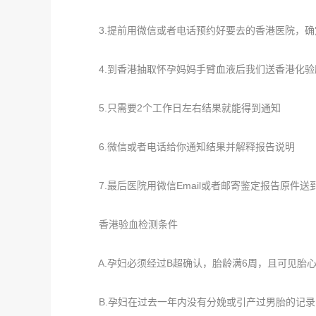
3.提前用微信或者电话预约好要去的香港医院，确
4.到香港抽取怀孕妈妈手臂血液后我们送香港化验
5.只需要2个工作日左右结果就能得到通知
6.微信或者电话给你通知结果并解释报告说明
7.最后医院用微信Email或者邮寄鉴定报告原件送
香港验血检测条件
A.孕妇必须经过B超确认，胎龄满6周，且可见胎心
B.孕妇在过去一年内没有分娩或引产过男胎的记录