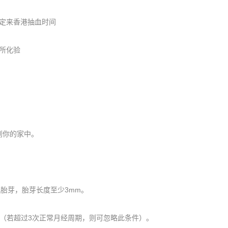
定来香港抽血时间
所化验
到你的家中。
胎芽，胎芽长度至少3mm。
（若超过3次正常月经周期，则可忽略此条件）。