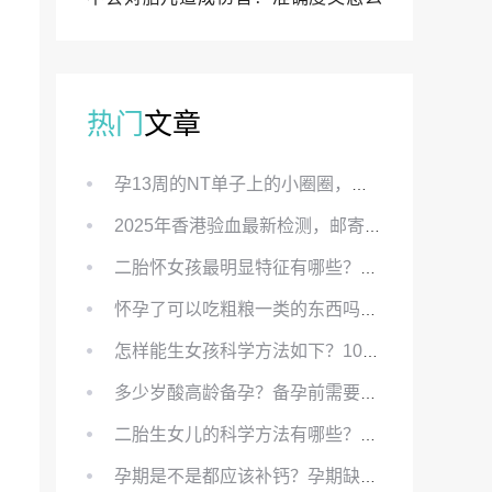
样？
热门
文章
孕13周的NT单子上的小圈圈，真的能预示宝宝性别吗？
2025年香港验血最新检测，邮寄与赴港检测要点、条件、流程及价格详解
二胎怀女孩最明显特征有哪些？怀女儿最准症状有哪些？
怀孕了可以吃粗粮一类的东西吗？怀孕初期可以吃的粗粮有哪些？
怎样能生女孩科学方法如下？100%生女儿的秘方有哪些？
多少岁酸高龄备孕？备孕前需要知道哪些？
二胎生女儿的科学方法有哪些？想要个女孩有什么方法？
孕期是不是都应该补钙？孕期缺钙对胎儿有哪些影响？