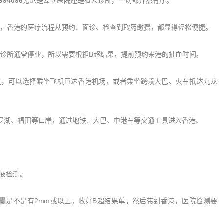
994096
无论是公立医院还是私人诊所，一切都井然有序。
香港的医疗流程从预约、面诊、检查到取药缴费，都显得轻松便捷。
所通常停业，所以需要根据B超结果，提前预约来港的抽血时间。
，可以选择乘坐飞机直达香港机场，或者乘坐跨境大巴、火车抵达九龙
湖、福田等口岸，通过地铁、大巴、中港车等交通工具进入香港。
液检测。
囊是不是有2mm或以上。收好B超结果单，然后带到香港，医院检测要