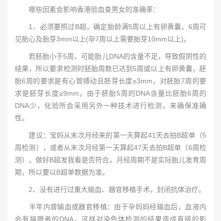
哪些因素会影响香港验血查男女的准确率：
1、必须要照过B超，确定胎龄满5周以上有卵黄囊，6周可
见胎心及胎芽3mm以上(孕7周以上需要胎芽10mm以上)。
若胚胎小于5周，可能胎儿DNA的含量不足，导致假阴性的
结果，所以要求检测时胚胎周数已达到5周或以上有卵黄囊，胚
胎6周的要求是有心管搏动且胚芽长度≥3mm，对胚胎7周的要
求是胚芽长度≥9mm。由于胚胎5周的DNA含量比胚胎6周的
DNA少，化验所会采用另外一种技术进行检测，来确保准确
性。
建议：宝妈从末次月经来的第一天算起41天去拍B超单（5
周检测），或者从末次月经第一天算起47天去拍B超单（6周检
测），做好B超发我看是否符合。月经周期不是实际胎儿发育周
期，所以要以B超单数据为准。
2、没有进行过重大输血、器官移植手术，封闭抗体治疗。
半年内曾输血或器官移植：由于孕妈妈经输血后，血液内
会有捐赠者的DNA，这样对染色体检测的结果造成直接的影