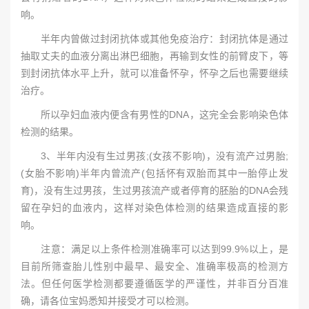
响。
半年内曾做过封闭抗体或其他免疫治疗：封闭抗体是通过
抽取丈夫的血液分离出淋巴细胞，再输到女性的前臂皮下，等
到封闭抗体水平上升，就可以准备怀孕，怀孕之后也需要继续
治疗。
所以孕妇血液内便含有男性的DNA，这完全会影响染色体
检测的结果。
3、半年内没有生过男孩;(女孩不影响)，没有流产过男胎;
(女胎不影响)半年内曾流产(包括怀有双胎而其中一胎停止发
育)，没有生过男孩，生过男孩流产或者停育的胚胎的DNA会残
留在孕妇的血液内，这样对染色体检测的结果造成直接的影
响。
注意：满足以上条件检测准确率可以达到99.9%以上，是
目前所筛查胎儿性别中最早、最安全、准确率极高的检测方
法。但任何医学检测都要遵循医学的严谨性，并非百分百准
确，请各位宝妈悉知并接受才可以检测。