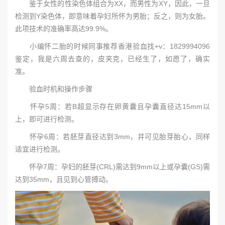
鉴于女性的性染色体组合为XX，而男性为XY，因此，一旦
检测到Y染色体，即意味着孕妇所怀为男胎；反之，则为女胎。
此项技术的准确率高达99.9%。
小编怀二胎的时候同事推荐香港验血找+v：1829994096
鉴定，我是六周去查的，皮夹克，已经生了，如愿了，确实
准。
验血时机和操作步骤
怀孕5周：若B超显示存在卵黄囊且孕囊直径达15mm以
上，即可进行检测。
怀孕6周：若胚芽直径达到3mm，并可见胎芽胎心，同样
适宜进行检测。
怀孕7周：孕妇的胚芽(CRL)需达到9mm以上或孕囊(GS)需
达到35mm，且见到心管搏动。