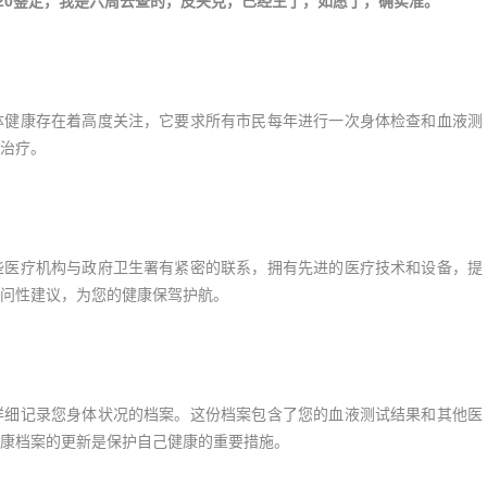
7120鉴定，我是六周去查的，皮夹克，已经生了，如愿了，确实准。
体健康存在着高度关注，它要求所有市民每年进行一次身体检查和血液测
治疗。
些医疗机构与政府卫生署有紧密的联系，拥有先进的医疗技术和设备，提
问性建议，为您的健康保驾护航。
详细记录您身体状况的档案。这份档案包含了您的血液测试结果和其他医
康档案的更新是保护自己健康的重要措施。