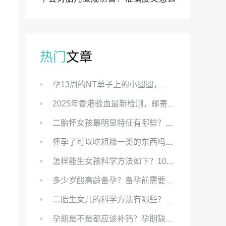
样？
热门
文章
孕13周的NT单子上的小圈圈，真的能预示宝宝性别吗？
2025年香港验血最新检测，邮寄与赴港检测要点、条件、流程及价格详解
二胎怀女孩最明显特征有哪些？怀女儿最准症状有哪些？
怀孕了可以吃粗粮一类的东西吗？怀孕初期可以吃的粗粮有哪些？
怎样能生女孩科学方法如下？100%生女儿的秘方有哪些？
多少岁酸高龄备孕？备孕前需要知道哪些？
二胎生女儿的科学方法有哪些？想要个女孩有什么方法？
孕期是不是都应该补钙？孕期缺钙对胎儿有哪些影响？