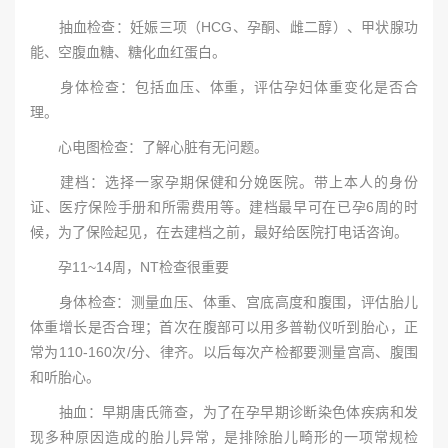
抽血检查：妊娠三项（HCG、孕酮、雌二醇）、甲状腺功
能、空腹血糖、糖化血红蛋白。
身体检查：包括血压、体重，评估孕妇体重变化是否合
理。
心电图检查：了解心脏有无问题。
建档：选择一家孕期保健和分娩医院。带上本人的身份
证、医疗保险手册和所需费用等。建档最早可在已孕6周的时
候，为了保险起见，在去建档之前，最好给医院打电话咨询。
孕11~14周，NT检查很重要
身体检查：测量血压、体重、宫底高度和腹围，评估胎儿
体重增长是否合理；首次在腹部可以用多普勒仪听到胎心，正
常为110-160次/分、律齐。以后每次产检都要测量宫高、腹围
和听胎心。
抽血：早期唐氏筛查，为了在孕早期诊断染色体疾病和发
现多种原因造成的胎儿异常，是排除胎儿畸形的一项常规检