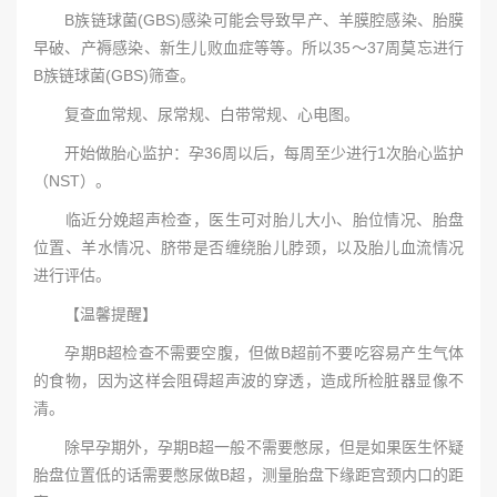
B族链球菌(GBS)感染可能会导致早产、羊膜腔感染、胎膜
早破、产褥感染、新生儿败血症等等。所以35～37周莫忘进行
B族链球菌(GBS)筛查。
复查血常规、尿常规、白带常规、心电图。
开始做胎心监护：孕36周以后，每周至少进行1次胎心监护
（NST）。
临近分娩超声检查，医生可对胎儿大小、胎位情况、胎盘
位置、羊水情况、脐带是否缠绕胎儿脖颈，以及胎儿血流情况
进行评估。
【温馨提醒】
孕期B超检查不需要空腹，但做B超前不要吃容易产生气体
的食物，因为这样会阻碍超声波的穿透，造成所检脏器显像不
清。
除早孕期外，孕期B超一般不需要憋尿，但是如果医生怀疑
胎盘位置低的话需要憋尿做B超，测量胎盘下缘距宫颈内口的距