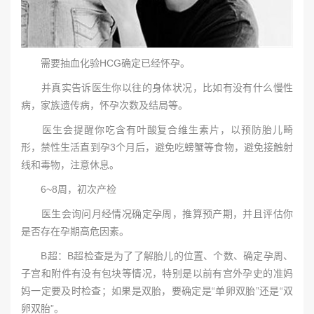
需要抽血化验HCG确定已经怀孕。
并真实告诉医生你以往的身体状况，比如有没有什么慢性
病，家族遗传病，怀孕次数及结局等。
医生会提醒你吃含有叶酸复合维生素片，以预防胎儿畸
形，禁性生活直到孕3个月后，避免吃螃蟹等食物，避免接触射
线和毒物，注意休息。
6~8周，初次产检
医生会询问月经情况确定孕周，推算预产期，并且评估你
是否存在孕期高危因素。
B超：B超检查是为了了解胎儿的位置、个数、确定孕周、
子宫和附件有没有包块等情况，特别是以前有宫外孕史的准妈
妈一定要及时检查；如果是双胎，要确定是“单卵双胎”还是“双
卵双胎”。