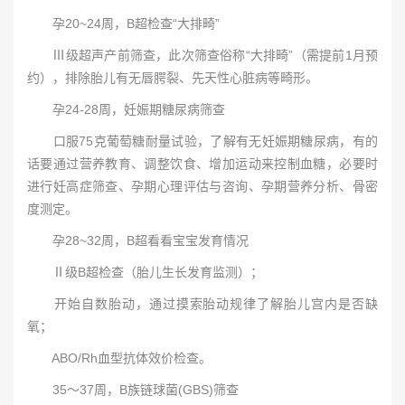
孕20~24周，B超检查“大排畸”
Ⅲ级超声产前筛查，此次筛查俗称“大排畸”（需提前1月预
约），排除胎儿有无唇腭裂、先天性心脏病等畸形。
孕24-28周，妊娠期糖尿病筛查
口服75克葡萄糖耐量试验，了解有无妊娠期糖尿病，有的
话要通过营养教育、调整饮食、增加运动来控制血糖，必要时
进行妊高症筛查、孕期心理评估与咨询、孕期营养分析、骨密
度测定。
孕28~32周，B超看看宝宝发育情况
Ⅱ级B超检查（胎儿生长发育监测）；
开始自数胎动，通过摸索胎动规律了解胎儿宫内是否缺
氧；
ABO/Rh血型抗体效价检查。
35～37周，B族链球菌(GBS)筛查