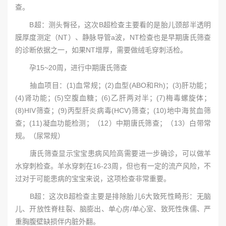
查。
B超：测头臀径，这次B超检查主要看的是胎儿颈部半透明
膜厚度测定（NT）、静脉导管a波，NT检查也是早期唐氏筛查
的诊断依据之一，如果NT增厚，需要做绒毛穿刺活检。
孕15~20周，进行中期唐氏筛查
抽血项目：(1)血常规；(2)血型(ABO和Rh)；(3)肝功能；
(4)肾功能；(5)空腹血糖；(6)乙肝两对半；(7)梅毒螺旋体；
(8)HIV筛查；(9)丙型肝炎病毒(HCV)筛查；(10)地中海贫血筛
查；(11)凝血功能检测；（12）中期唐氏筛查；（13）白带常
规。（尿常规）
唐氏筛查显示宝宝患病风险高需要进一步确诊，可以做羊
水穿刺检查。羊水穿刺在16-23周，但也有一定的流产风险，不
过对于可能患病的宝宝来说，这项检查非常重要。
B超：这次B超检查主要是排除胎儿6大致死性畸形：无脑
儿、开放性脊柱裂、脑膨出、单心房/单心室、致死性侏儒、严
重胸腹壁缺损伴内脏外翻。