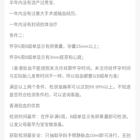
半年内没有流产过男宝、
一年内没有过重大手术或输血经历、
一年内没有封闭抗体治疗
条件二：
怀孕5周B超单显示有卵黄囊，孕囊15mm以上；
怀孕6周B超单显示有3mm胚芽和心跳；
（香港验血不能按照末次月经算怀孕时间。末次月经怀孕时间
与实际胎儿发育时间不一样，所以验血都要以B超单为准）
满足以上两个条件，检测准确率可以达到99.99%以上。不知道
是否符合检测条件的，可以咨询客服。
香港验血的优势
检测时间最早：在怀孕满5周，B超单显示有卵黄囊即可检测，
让准父母最早为宝宝做准备。
获取检测最安全：只抽取孕妈手臂静脉血10ml即可进行，无创