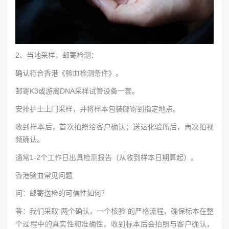
2、当地采样，邮寄检测：
确认符合香港《验血检测条件》。
邮寄K3或游离DNA采样试管设备一套。
安排护士上门采样，并将样本包装邮寄到指定地点。
收到样本后，首次拍照给客户确认；送达化验所后，再次拍视
频确认。
通常1-2个工作日出具检测报告（从收到样本日期算起）。
香港验血常见问题
问：邮寄送检的可信性如何？
答：我们采取“两个确认，一个核验”的严格流程，确保标本在整
个过程中的真实性和准确性。收到标本后会拍照与客户确认，