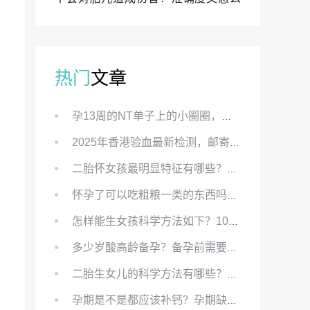
样？
热门
文章
孕13周的NT单子上的小圈圈，真的能预示宝宝性别吗？
2025年香港验血最新检测，邮寄与赴港检测要点、条件、流程及价格详解
二胎怀女孩最明显特征有哪些？怀女儿最准症状有哪些？
怀孕了可以吃粗粮一类的东西吗？怀孕初期可以吃的粗粮有哪些？
怎样能生女孩科学方法如下？100%生女儿的秘方有哪些？
多少岁酸高龄备孕？备孕前需要知道哪些？
二胎生女儿的科学方法有哪些？想要个女孩有什么方法？
孕期是不是都应该补钙？孕期缺钙对胎儿有哪些影响？