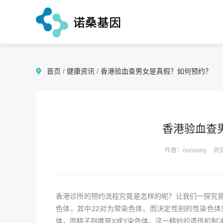
首页
/
健康资讯
/
香港验血查男女是真假？如何预约？
香港验血查
作者：nuosang
浏览
香港诊所的预约流程究竟是怎样的呢？让我们一探究竟
色体，其中22对为常染色体，而决定性别的性染色体
体，而精子则携带X或Y染色体。这一精妙的遗传机制