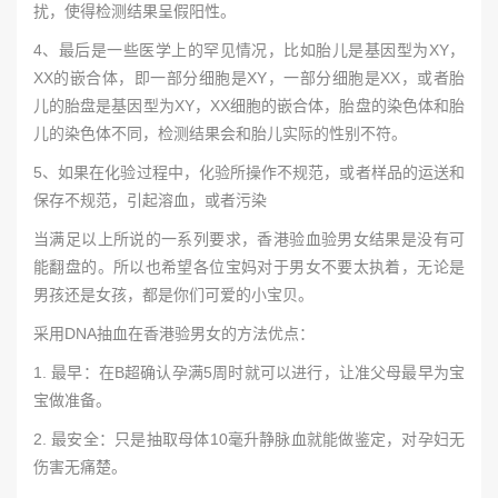
扰，使得检测结果呈假阳性。
4、最后是一些医学上的罕见情况，比如胎儿是基因型为XY，
XX的嵌合体，即一部分细胞是XY，一部分细胞是XX，或者胎
儿的胎盘是基因型为XY，XX细胞的嵌合体，胎盘的染色体和胎
儿的染色体不同，检测结果会和胎儿实际的性别不符。
5、如果在化验过程中，化验所操作不规范，或者样品的运送和
保存不规范，引起溶血，或者污染
当满足以上所说的一系列要求，香港验血验男女结果是没有可
能翻盘的。所以也希望各位宝妈对于男女不要太执着，无论是
男孩还是女孩，都是你们可爱的小宝贝。
采用DNA抽血在香港验男女的方法优点：
1. 最早：在B超确认孕满5周时就可以进行，让准父母最早为宝
宝做准备。
2. 最安全：只是抽取母体10毫升静脉血就能做鉴定，对孕妇无
伤害无痛楚。