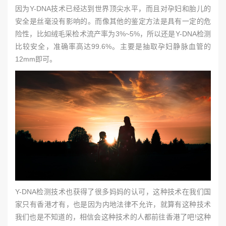
因为Y-DNA技术已经达到世界顶尖水平，而且对孕妇和胎儿的
安全是丝毫没有影响的。而像其他的鉴定方法是具有一定的危
险性，比如绒毛采检术流产率为3%~5%，所以还是Y-DNA检测
比较安全，准确率高达99.6%。主要是抽取孕妇静脉血管的
12mm即可。
Y-DNA检测技术也获得了很多妈妈的认可，这种技术在我们国
家只有香港才有，也是因为内地法律不允许，就算有这种技术
我们也是不知道的，相信会这种技术的人都前往香港了吧!这种