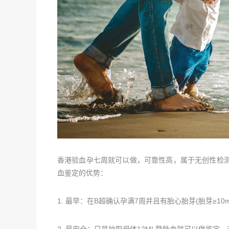
香港验血孕七周就可以做，可靠性高，属于无创性检测，
血鉴定的优势：
1. 最早：在B超确认孕满7周并且有胎心胎芽(胎芽≥
2. 最安全：只是抽取母体12ML静脉血就可以做鉴定