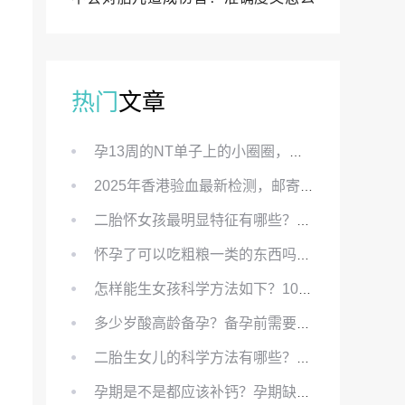
样？
热门
文章
孕13周的NT单子上的小圈圈，真的能预示宝宝性别吗？
2025年香港验血最新检测，邮寄与赴港检测要点、条件、流程及价格详解
二胎怀女孩最明显特征有哪些？怀女儿最准症状有哪些？
怀孕了可以吃粗粮一类的东西吗？怀孕初期可以吃的粗粮有哪些？
怎样能生女孩科学方法如下？100%生女儿的秘方有哪些？
多少岁酸高龄备孕？备孕前需要知道哪些？
二胎生女儿的科学方法有哪些？想要个女孩有什么方法？
孕期是不是都应该补钙？孕期缺钙对胎儿有哪些影响？