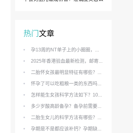
样？
热门
文章
孕13周的NT单子上的小圈圈，真的能预示宝宝性别吗？
2025年香港验血最新检测，邮寄与赴港检测要点、条件、流程及价格详解
二胎怀女孩最明显特征有哪些？怀女儿最准症状有哪些？
怀孕了可以吃粗粮一类的东西吗？怀孕初期可以吃的粗粮有哪些？
怎样能生女孩科学方法如下？100%生女儿的秘方有哪些？
多少岁酸高龄备孕？备孕前需要知道哪些？
二胎生女儿的科学方法有哪些？想要个女孩有什么方法？
孕期是不是都应该补钙？孕期缺钙对胎儿有哪些影响？