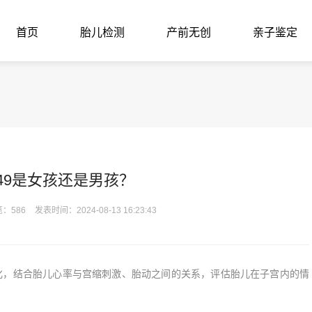
首页
胎儿检测
产前无创
亲子鉴定
49是女孩还是男孩？
：586
发表时间：2024-08-13 16:23:43
化，结合胎儿心率与宫缩刺激、胎动之间的关系，评估胎儿在子宫内的情