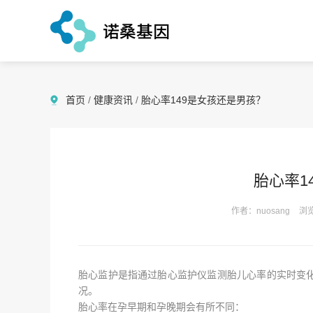
首页
/
健康资讯
/
胎心率149是女孩还是男孩？
胎心率1
作者：nuosang
浏览
胎心监护是指通过胎心监护仪监测胎儿心率的实时变
况。
胎心率在孕早期和孕晚期会有所不同：