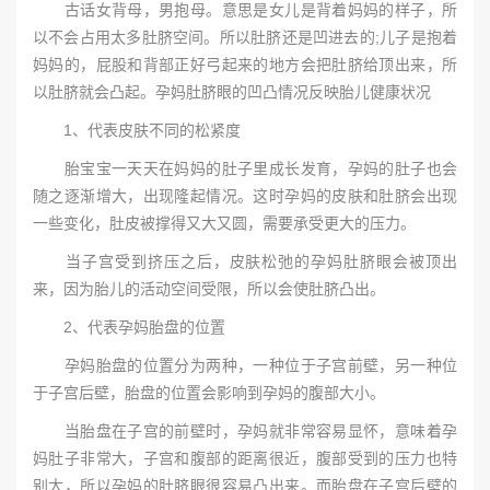
古话女背母，男抱母。意思是女儿是背着妈妈的样子，所
以不会占用太多肚脐空间。所以肚脐还是凹进去的;儿子是抱着
妈妈的，屁股和背部正好弓起来的地方会把肚脐给顶出来，所
以肚脐就会凸起。孕妈肚脐眼的凹凸情况反映胎儿健康状况
1、代表皮肤不同的松紧度
胎宝宝一天天在妈妈的肚子里成长发育，孕妈的肚子也会
随之逐渐增大，出现隆起情况。这时孕妈的皮肤和肚脐会出现
一些变化，肚皮被撑得又大又圆，需要承受更大的压力。
当子宫受到挤压之后，皮肤松弛的孕妈肚脐眼会被顶出
来，因为胎儿的活动空间受限，所以会使肚脐凸出。
2、代表孕妈胎盘的位置
孕妈胎盘的位置分为两种，一种位于子宫前壁，另一种位
于子宫后壁，胎盘的位置会影响到孕妈的腹部大小。
当胎盘在子宫的前壁时，孕妈就非常容易显怀，意味着孕
妈肚子非常大，子宫和腹部的距离很近，腹部受到的压力也特
别大，所以孕妈的肚脐眼很容易凸出来。而胎盘在子宫后壁的