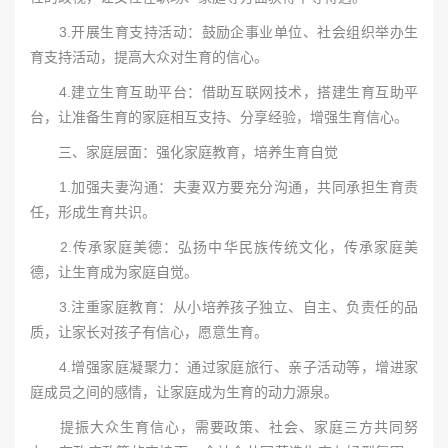
3.开展生育支持活动：鼓励企事业单位、社会组织举办生
育支持活动，提高大众对生育的信心。
4.建立生育互助平台：借助互联网技术，搭建生育互助平
台，让准备生育的家庭相互支持、分享经验，增强生育信心。
三、家庭层面：强化家庭教育，培养生育自觉
1.加强夫妻沟通：夫妻双方要充分沟通，共同承担生育责
任，形成生育共识。
2.传承家庭美德：弘扬中华民族传统文化，传承家庭美
德，让生育成为家庭自觉。
3.注重家庭教育：从小培养孩子独立、自主、负责任的品
质，让家长对孩子有信心，愿意生育。
4.增强家庭凝聚力：通过家庭旅行、亲子活动等，增进家
庭成员之间的感情，让家庭成为生育的动力源泉。
提振大众生育信心，需要政策、社会、家庭三方共同努