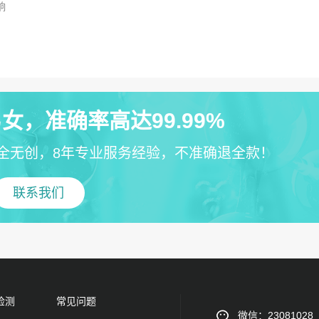
响
女，准确率高达99.99%
全无创，8年专业服务经验，不准确退全款！
联系我们
检测
常见问题
微信：23081028