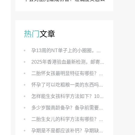
样？
热门
文章
孕13周的NT单子上的小圈圈，真的能预示宝宝性别吗？
2025年香港验血最新检测，邮寄与赴港检测要点、条件、流程及价格详解
二胎怀女孩最明显特征有哪些？怀女儿最准症状有哪些？
怀孕了可以吃粗粮一类的东西吗？怀孕初期可以吃的粗粮有哪些？
怎样能生女孩科学方法如下？100%生女儿的秘方有哪些？
多少岁酸高龄备孕？备孕前需要知道哪些？
二胎生女儿的科学方法有哪些？想要个女孩有什么方法？
孕期是不是都应该补钙？孕期缺钙对胎儿有哪些影响？