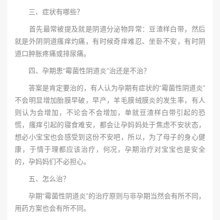
三、症状有哪些？
首先最常被提及就是阴道分泌物异常：豆渣样白带，然后
就是外阴阴道瘙痒灼痛，有时候奇痒难忍、坐卧不安，有时阴
道口肿胀疼痛或排尿痛。
四、孕期患“霉菌性阴道炎”治还是不治？
答案是肯定要治的，有人认为孕期有症状的“霉菌性阴道炎”
不会明显增加胎膜早破，早产，羊毛膜绒膜炎的发生率，有人
则认为会增加，不论会不会增加，单就豆渣样白带引起的恐
慌，瘙痒引起的寝食难安，都会让孕妈妈处于焦虑不安状态，
想必小宝宝也会感受到这份不安吧，所以，为了母子的身心健
康，于情于理都应该治疗，何况，孕期治疗对宝宝也是安全
的，孕妈妈们不必担心。
五、怎么治？
孕期“霉菌性阴道炎”的治疗原则与非孕期当然会有所不同，
用药方案也会有所不同。