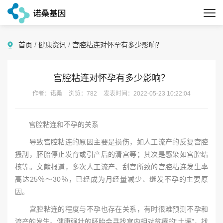
首页
/
健康资讯
/
宫腔粘连对怀孕有多少影响？
宫腔粘连对怀孕有多少影响？
作者：诺桑
浏览：782
发表时间：2022-05-23 10:22:04
宫腔粘连和不孕的关系
导致宫腔粘连的原因主要是损伤，如人工流产的反复宫腔
搔刮，胚胎停止发育或引产后的清宫等；其次是感染如宫腔结
核等。文献报道，多次人工流产、刮宫所致的宫腔粘连发生率
高达25％～30％，已经成为月经量减少、继发不孕的主要原
因。
宫腔粘连的程度与不孕也存在关系，有时很难预测不孕和
流产的发生。健康强壮的胚胎会寻找宫内相对贫瘠的“土壤”，找