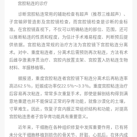
宫腔粘连的诊疗
诊断宫腔粘连常用的辅助检查有超声（推荐三维超声）、
子宫输卵管造影及宫腔镜检查，而宫腔镜检查是诊断的金标
准。在宫腔镜直视下，不仅可以明确粘连的部位、范围，还可
以推断粘连的性质和程度，为估计手术难易程度、判断预后提
供依据。宫腔粘连常规的治疗方法为宫腔镜下宫腔粘连分离
术。对中、重度粘连者，分离术后需预防再次粘连，方法有术
后雌孕激素序贯治疗、宫腔内放置支架、宫腔置入防粘连生物
材料、羊膜移植等。
据报道，重度宫腔粘连者宫腔镜下粘连分离术后再粘连率
高达62.5％，妊娠成功率仅22.5％～3.3％。重度宫腔粘连治疗
后容易再次粘连，常常多次重复手术，即使是解剖结构得到满
意地重建也并不能保证正常的孕育功能，就像沙漠化的土壤，
寸草难生。因此，恢复子宫内膜正常组织结构和功能，对提高
宫腔粘连患者子宫孕育功能具有重要意义。
近年来，干细胞在各种组织修复中发挥重要作用，已有将
未分化干细胞移植到损伤的骨关节、肝脏、心肌后，在体内成