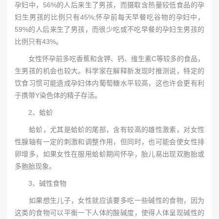
孕妇中，56%的人后来生了男孩，而摄取含热量较低食品的孕
妇生男孩的比例只有45%;怀孕前每天早餐吃谷物的孕妇中，
59%的人后来生了男孩，而很少吃或不吃早餐的孕妇生男孩的
比例只有43%。
女性怀孕前多吃香蕉和含钾、钙、维生素C等较多的食品，
生男孩的机会也较大。科学家在解释新发现时推测说，特定的
饮食习惯可能造成孕妇体内葡萄糖水平较高，这也许会更有利
于携带Y染色体的精子存活。
2、蛤蚧
蛤蚧，尤其是蛤蚧的尾部，含有较高的雄性激素，对女性
性腺轴有一定的刺激和调整作用，但同时，也可能会使女性排
卵增多，如果女性在服用蛤蚧期间怀孕，胎儿易出现双胞胎或
多胞胎现象。
3、碱性食物
如果想生儿子，女性就应该要多吃一些碱性的食物，因为
这类的食物可以平衡一下人体的酸碱度，使得人体呈现碱性的