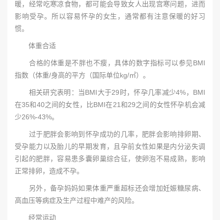
暖，经常吃寒凉食物，都可能会导致女人出现宫寒问题，进而
影响受孕。所以容易怀孕的女生，通常都有注意保暖的好习
惯。
体重合适
合格的体重是不胖也不瘦，具体的数字指标可以参见BMI
指数（体重/身高的平方（国际单位kg/㎡）。
相关研究表明：当BMI大于29时，怀孕几率减少4%，BMI
在35和40之间的女性，比BMI在21和29之间的女性怀孕机会减
少26%-43%。
过于肥胖会影响到怀孕成功的几率，肥胖会影响排卵期、
受孕能力以及胎儿的早期发育，且孕前女性如果是内分泌失调
引起的肥胖，容易患多囊卵巢综合征，使卵泡不易成熟，影响
正常排卵，造成不孕。
另外，备孕妈妈如果体重严重超标还会增加妊娠糖尿病、
高血压等病症及生产过程中难产的风险。
经常运动