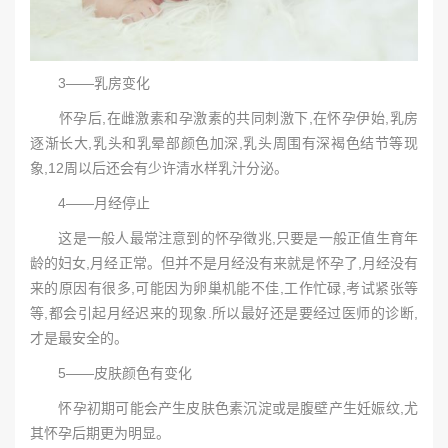
3——乳房变化
怀孕后,在雌激素和孕激素的共同刺激下,在怀孕伊始,乳房
逐渐长大,乳头和乳晕部颜色加深,乳头周围有深褐色结节等现
象,12周以后还会有少许清水样乳汁分泌。
4——月经停止
这是一般人最常注意到的怀孕徵兆,只要是一般正值生育年
龄的妇女,月经正常。但并不是月经没有来就是怀孕了,月经没有
来的原因有很多,可能因为卵巢机能不佳,工作忙碌,考试紧张等
等,都会引起月经迟来的现象.所以最好还是要经过医师的诊断,
才是最安全的。
5——皮肤颜色有变化
怀孕初期可能会产生皮肤色素沉淀或是腹壁产生妊娠纹,尤
其怀孕后期更为明显。