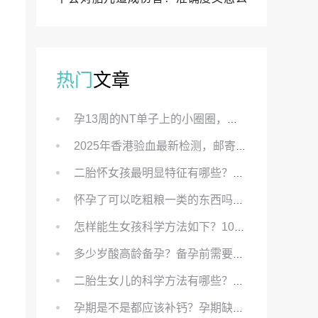
样？
热门
文章
孕13周的NT单子上的小圈圈，真的能预示宝宝性别吗？
2025年香港验血最新检测，邮寄与赴港检测要点、条件、流程及价格详解
二胎怀女孩最明显特征有哪些？怀女儿最准症状有哪些？
怀孕了可以吃粗粮一类的东西吗？怀孕初期可以吃的粗粮有哪些？
怎样能生女孩科学方法如下？100%生女儿的秘方有哪些？
多少岁酸高龄备孕？备孕前需要知道哪些？
二胎生女儿的科学方法有哪些？想要个女孩有什么方法？
孕期是不是都应该补钙？孕期缺钙对胎儿有哪些影响？