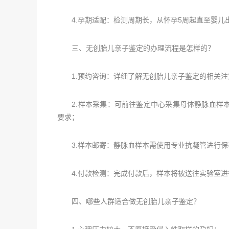
4.孕期适配：检测周期长，从怀孕5周起直至婴儿
三、无创胎儿亲子鉴定的办理流程是怎样的？
1.预约咨询：详细了解无创胎儿亲子鉴定的相关注
2.样本采集：可前往鉴定中心采集母体静脉血样本
要求；
3.样本邮寄：静脉血样本需使用专业抗凝管进行保
4.付款检测：完成付款后，样本将被送往实验室进
四、哪些人群适合做无创胎儿亲子鉴定？