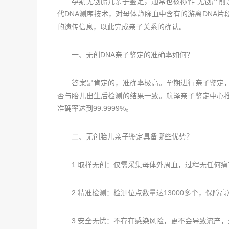
孕期无创胎儿亲子鉴定，通常也被称作“无创产前亲子
代DNA测序技术，对母体静脉血中含有的游离DNA
的遗传信息，以此完成亲子关系的确认。
一、无创DNA亲子鉴定的准确率如何？
答案是肯定的，准确率极高。孕期进行亲子鉴定，
否与胎儿出生后检测的结果一致。航泽亲子鉴定中心
准确率达到99.9999%。
二、无创胎儿亲子鉴定具备哪些优势？
1.取样无创：仅需采集母体外周血，过程无任何痛
2.精准检测：检测位点数量达13000多个，保障高
3.安全无忧：不存在感染风险，更不会导致流产，