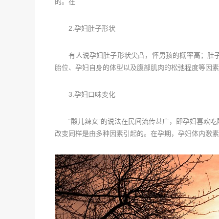
的。在
2.孕妇肚子形状
有人说孕妇肚子形状尖凸，怀男孩的概率高；肚子
胎位、孕妇自身的体型以及腹部肌肉的松弛程度等因素
3.孕妇口味变化
“酸儿辣女”的说法在民间流传甚广，即孕妇喜欢吃
改变同样是由多种因素引起的。在孕期，孕妇体内激素