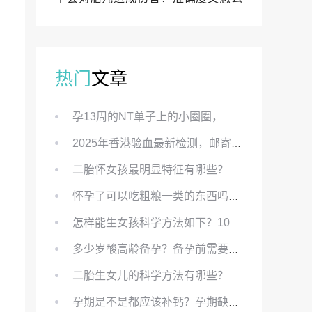
样？
热门
文章
孕13周的NT单子上的小圈圈，真的能预示宝宝性别吗？
2025年香港验血最新检测，邮寄与赴港检测要点、条件、流程及价格详解
二胎怀女孩最明显特征有哪些？怀女儿最准症状有哪些？
怀孕了可以吃粗粮一类的东西吗？怀孕初期可以吃的粗粮有哪些？
怎样能生女孩科学方法如下？100%生女儿的秘方有哪些？
多少岁酸高龄备孕？备孕前需要知道哪些？
二胎生女儿的科学方法有哪些？想要个女孩有什么方法？
孕期是不是都应该补钙？孕期缺钙对胎儿有哪些影响？