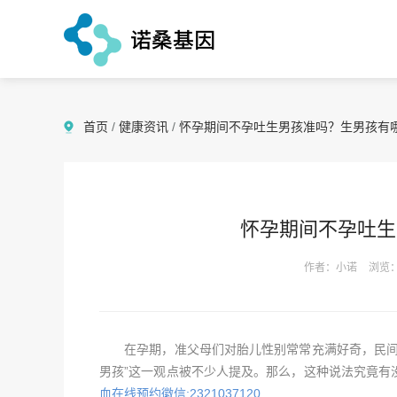
首页
/
健康资讯
/
怀孕期间不孕吐生男孩准吗？生男孩有
怀孕期间不孕吐生
作者：小诺
浏览：
在孕期，准父母们对胎儿性别常常充满好奇，民间也
男孩”这一观点被不少人提及。那么，这种说法究竟有
血在线预约徽信:2321037120