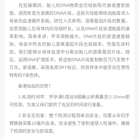
在妊娠期间，胎儿的DNA物质会历经新陈代谢或遭受损
毁，进而转变为游离的DNA片段，这些片段能够经由胎盘进入
母亲的血液循环系统。研究人员表明，游离基因片段的数量，
会受到胎儿在母体内的存续时长，以及DNA片段穿透胎盘的速
率影响。简单来讲，怀孕周数越大，DNA片段的穿透速度越
快，母血中所含的胎儿游离基因片段也就越多。凭借先进科
技，我们能够从母体血清中分离出胎儿的游离基因片段。随
后，运用DNA扩增技术，将这些DNA片段复制数百万乃至数千
万次。紧接着，采用各类SRY标记，检测样本中是否存在男性
特有的Y染色体。
香港验血的优势？
1.检测时间早：怀孕满5周且B超确认卵黄囊至少15mm即
可检测，为准父母们提供了充足的时间进行准备。
2.安全无伤害：整个检测过程简单且安全，仅需从孕妇手
臂静脉采集10毫升血液，完全避免了穿刺或侵入性操作，确保
了检测的安全与舒适度。