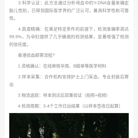
3.科学认证：此方法通过分析母血中的Y-DNA含量来确定
胎儿性别，已得到国际医学界的广泛认可，兼具科学性和可靠
性。
4.高度精确：在满足特定条件的前提下，检测准确率高达
99.9%，为孕妇提供了几乎确凿的检测结果，显著增强了检测
的信任度。
香港验血邮寄流程?
1.资格确认：在线审核孕周、B超单等医学材料
2.样本采集：合作机构安排护士上门采血，专业封装后寄
出
3.物流追踪：样本到达后双重验证（拍照+视频）
4.检测周期：3-4个工作日出结果（以样本签收日起算）