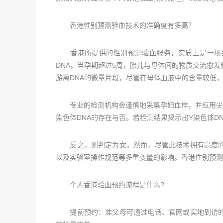
香港性别预测验血技术的准确度有多高？
香港所提供的性别预测验血服务，实质上是一项尖
DNA。当孕期超过5周，胎儿与母体间的物质交流愈
游离DNA的微量片段，尽管在母体血液中的含量较低
专业的检测机构会谨慎地采集孕妇血样，并应用尖端
染色体DNA的存在与否。若检测结果揭示出Y染色体D
反之，则判定为女。然而，尽管此技术拥有高度的
以及实验室操作规范等多重变量的影响。香港性别预测验血的
个人香港验血预约流程是什么?
提前预约：准父母可通过电话、官网或实地到访的