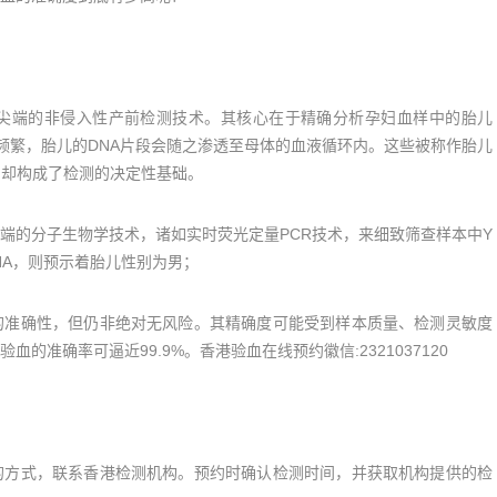
端的非侵入性产前检测技术。其核心在于精确分析孕妇血样中的胎儿
发频繁，胎儿的DNA片段会随之渗透至母体的血液循环内。这些被称作胎儿
，却构成了检测的决定性基础。
的分子生物学技术，诸如实时荧光定量PCR技术，来细致筛查样本中Y
NA，则预示着胎儿性别为男；
准确性，但仍非绝对无风险。其精确度可能受到样本质量、检测灵敏度
准确率可逼近99.9%。香港验血在线预约徽信:2321037120
方式，联系香港检测机构。预约时确认检测时间，并获取机构提供的检