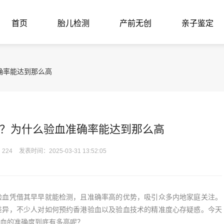
首页
胎儿检测
产前无创
亲子鉴定
确率能达到那么高
？为什么验血准确率能达到那么高
224
发表时间：2025-03-31 13:52:05
血凭借其早早就能检测，且准确率高的优势，吸引众多内地家庭关注。
差异，不少人对如何预约香港验血以及验血技术的精准度心存疑惑。今天
血的准确度到底有多高呢？