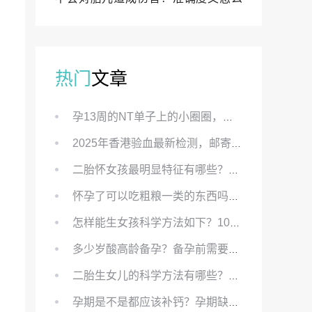
样？
热门
文章
孕13周的NT单子上的小圈圈，真的能预示宝宝性别吗？
2025年香港验血最新检测，邮寄与赴港检测要点、条件、流程及价格详解
二胎怀女孩最明显特征有哪些？怀女儿最准症状有哪些？
怀孕了可以吃粗粮一类的东西吗？怀孕初期可以吃的粗粮有哪些？
怎样能生女孩科学方法如下？100%生女儿的秘方有哪些？
多少岁酸高龄备孕？备孕前需要知道哪些？
二胎生女儿的科学方法有哪些？想要个女孩有什么方法？
孕期是不是都应该补钙？孕期缺钙对胎儿有哪些影响？