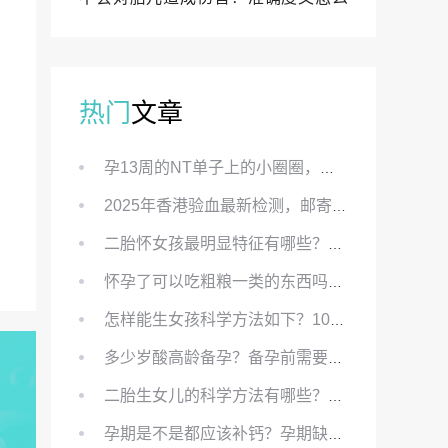
样？
热门
文章
孕13周的NT单子上的小圈圈，真的能预示宝宝性别吗？
2025年香港验血最新检测，邮寄与赴港检测要点、条件、流程及价格详解
二胎怀女孩最明显特征有哪些？怀女儿最准症状有哪些？
怀孕了可以吃粗粮一类的东西吗？怀孕初期可以吃的粗粮有哪些？
怎样能生女孩科学方法如下？100%生女儿的秘方有哪些？
多少岁酸高龄备孕？备孕前需要知道哪些？
二胎生女儿的科学方法有哪些？想要个女孩有什么方法？
孕期是不是都应该补钙？孕期缺钙对胎儿有哪些影响？