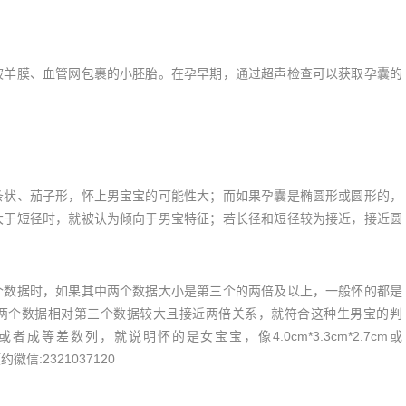
羊膜、血管网包裹的小胚胎。在孕早期，通过超声检查可以获取孕囊的
状、茄子形，怀上男宝宝的可能性大；而如果孕囊是椭圆形或圆形的，
大于短径时，就被认为倾向于男宝特征；若长径和短径较为接近，接近圆
数据时，如果其中两个数据大小是第三个的两倍及以上，一般怀的都是
9cm，前两个数据相对第三个数据较大且接近两倍关系，就符合这种生男宝的判
等差数列，就说明怀的是女宝宝，像4.0cm*3.3cm*2.7cm或
徽信:2321037120