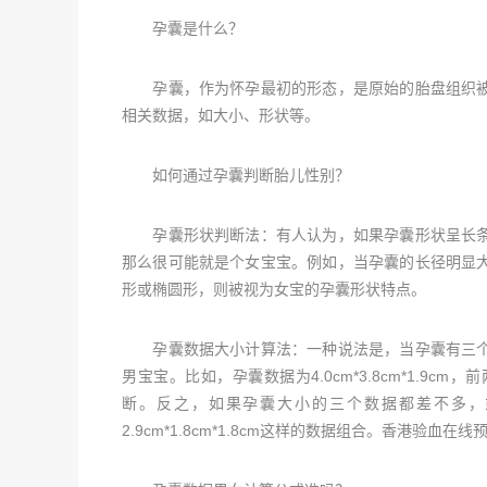
孕囊是什么？
孕囊，作为怀孕最初的形态，是原始的胎盘组织被
相关数据，如大小、形状等。
如何通过孕囊判断胎儿性别？
孕囊形状判断法：有人认为，如果孕囊形状呈长条
那么很可能就是个女宝宝。例如，当孕囊的长径明显
形或椭圆形，则被视为女宝的孕囊形状特点。
孕囊数据大小计算法：一种说法是，当孕囊有三个
男宝宝。比如，孕囊数据为4.0cm*3.8cm*1.
断。反之，如果孕囊大小的三个数据都差不多，或者成
2.9cm*1.8cm*1.8cm这样的数据组合。香港验血在线预约