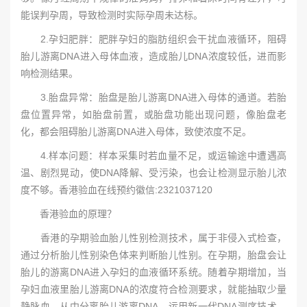
能误判孕周，导致检测时实际孕周未达标。
2.孕妇肥胖：肥胖孕妇的脂肪组织会干扰血液循环，阻碍
胎儿游离DNA进入母体血液，造成胎儿DNA浓度较低，进而影
响检测结果。
3.胎盘异常：胎盘是胎儿游离DNA进入母体的通道。若胎
盘位置异常，如胎盘前置，或胎盘功能出现问题，像胎盘老
化，都会阻碍胎儿游离DNA进入母体，致使浓度不足。
4.样本问题：样本采集时若血量不足，或运输途中遭遇高
温、剧烈晃动，使DNA降解、受污染，也会让检测显示胎儿浓
度不够。香港验血在线预约徽信:2321037120
香港验血的原理？
香港的孕期验血胎儿性别检测技术，属于非侵入式检查，
通过分析胎儿性别染色体来判断胎儿性别。在孕期，胎盘会让
胎儿的游离DNA进入孕妇的血液循环系统。随着孕期增加，当
孕妇血液里胎儿游离DNA的浓度符合检测要求，就能抽取少量
静脉血，从中分离胎儿游离DNA。运用新一代DNA测序技术，