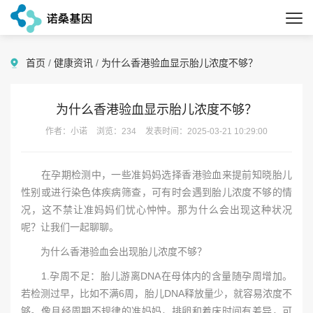
首页
/
健康资讯
/
为什么香港验血显示胎儿浓度不够？
为什么香港验血显示胎儿浓度不够？
作者：小诺
浏览：234
发表时间：2025-03-21 10:29:00
在孕期检测中，一些准妈妈选择香港验血来提前知晓胎儿
性别或进行染色体疾病筛查，可有时会遇到胎儿浓度不够的情
况，这不禁让准妈妈们忧心忡忡。那为什么会出现这种状况
呢？让我们一起聊聊。
为什么香港验血会出现胎儿浓度不够？
1.孕周不足：胎儿游离DNA在母体内的含量随孕周增加。
若检测过早，比如不满6周，胎儿DNA释放量少，就容易浓度不
够。像月经周期不规律的准妈妈，排卵和着床时间有差异，可