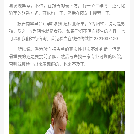
易发现异常。不过，在报告的最下方，有一个二维码，还有化
验室的联系方式，可以扫一下，然后在网站上搜索一下。
报告内容里会让孕妈妈知道检测结果，Y为阳性，说明是男
孩，反之，Y为阴性就是女孩。如果孕妇不明白报告的内容，也
可以和我们进行咨询。香港验血在线预约徽信:2321037120
所以说，香港验血报告单的真实性其实不难判断，但是，
最重要的还是要提前了解，然后再去找一家专业可靠的医院，
否则就算检查出来发现假的，也来不及了。