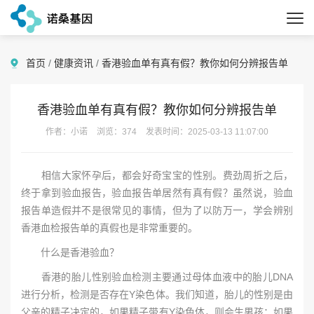
首页
/
健康资讯
/
香港验血单有真有假？教你如何分辨报告单
香港验血单有真有假？教你如何分辨报告单
作者：小诺
浏览：374
发表时间：2025-03-13 11:07:00
相信大家怀孕后，都会好奇宝宝的性别。费劲周折之后，
终于拿到验血报告，验血报告单居然有真有假？虽然说，验血
报告单造假并不是很常见的事情，但为了以防万一，学会辨别
香港血检报告单的真假也是非常重要的。
什么是香港验血？
香港的胎儿性别验血检测主要通过母体血液中的胎儿DNA
进行分析，检测是否存在Y染色体。我们知道，胎儿的性别是由
父亲的精子决定的，如果精子带有Y染色体，则会生男孩；如果