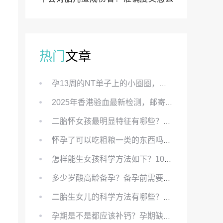
样？
热门
文章
孕13周的NT单子上的小圈圈，真的能预示宝宝性别吗？
2025年香港验血最新检测，邮寄与赴港检测要点、条件、流程及价格详解
二胎怀女孩最明显特征有哪些？怀女儿最准症状有哪些？
怀孕了可以吃粗粮一类的东西吗？怀孕初期可以吃的粗粮有哪些？
怎样能生女孩科学方法如下？100%生女儿的秘方有哪些？
多少岁酸高龄备孕？备孕前需要知道哪些？
二胎生女儿的科学方法有哪些？想要个女孩有什么方法？
孕期是不是都应该补钙？孕期缺钙对胎儿有哪些影响？