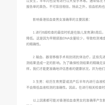
过女生，半年内也没有进行过大型手术等。通常情况
报告单的真伪，不可盲目相信，除此之外，验血机构也
影响香港验血查男女准确率的主要因素：
1.进行B超检查的最佳时机是在胎儿发育满5周后，
降低。这是因为早期胚胎DNA含量较少，导致检测难
的精确性。
2.输血、器官移植手术和封闭抗体治疗，这些先进
测结果造成一定的影响。为了确保检测结果的精确无
样，我们才能更准确地评估患者的健康状况，并为他们
3.生男：经历生育男婴或流产后半年内进行血液检
不会降低血液检测的准确性。因此，在进行相关检查时
以上因素都可能对香港验血查男女的准确率产生影