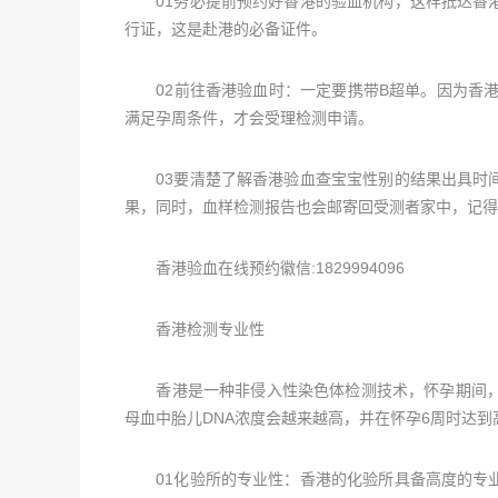
01务必提前预约好香港的验血机构，这样抵达香港
行证，这是赴港的必备证件。
02前往香港验血时：一定要携带B超单。因为香港
满足孕周条件，才会受理检测申请。
03要清楚了解香港验血查宝宝性别的结果出具时间
果，同时，血样检测报告也会邮寄回受测者家中，记得
香港验血在线预约徽信:1829994096
香港检测专业性
香港是一种非侵入性染色体检测技术，怀孕期间，胎
母血中胎儿DNA浓度会越来越高，并在怀孕6周时达
01化验所的专业性：香港的化验所具备高度的专业