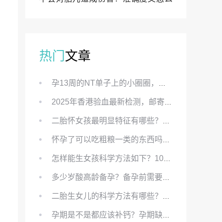
样？
热门
文章
孕13周的NT单子上的小圈圈，真的能预示宝宝性别吗？
2025年香港验血最新检测，邮寄与赴港检测要点、条件、流程及价格详解
二胎怀女孩最明显特征有哪些？怀女儿最准症状有哪些？
怀孕了可以吃粗粮一类的东西吗？怀孕初期可以吃的粗粮有哪些？
怎样能生女孩科学方法如下？100%生女儿的秘方有哪些？
多少岁酸高龄备孕？备孕前需要知道哪些？
二胎生女儿的科学方法有哪些？想要个女孩有什么方法？
孕期是不是都应该补钙？孕期缺钙对胎儿有哪些影响？