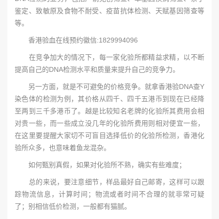
鉴定、致敏原及食物不耐受、疫苗抗体检测、天赋基因筛查等
等。
香港验血在线预约徽信:1829994096
在竞争加大的情况下，每一家化验所都精益求精，以不断
提高自己的DNA检测水平和质量来提升自己的竞争力。
另一方面，就是不可避免的价格竞争。就拿香港验DNA查Y
染色体的检测为例，其价格从四千、四千五港币到现在已经降
至两到三千多港币了。越是比较知名老牌的化验所其费用会相
对贵一些，而一些成立没几年的化验所费用则相对便宜一些，
在这里要提醒大家切不可盲目选择低价的化验所检测，香港化
验所众多，也意味着鱼龙混杂。
如何甄别真假，如果对化验所不熟，确实有些难度；
总的来说，要注意细节，样品最好自己邮寄，这样可以跟
踪物流信息，计算时间；物流或者时间不合理的就非常可疑
了；别相信低价检测，一般都有猫腻。