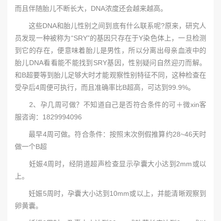
而且伴随胎儿不断长大，DNA浓度还会越来越高。
这些DNA和胎儿性别之间到底有什么联系呢?原来，研究人
员发现一种被称为“SRY”的基因只存在于Y染色体上，一旦检测
到它的存在，便意味着胎儿是男性，所以分离出母亲血液中的
胎儿DNA看看能不能找到SRY基因，性别疑问自然迎刃而解。
和B超要等到胎儿足够大时才能观察性别特征不同，这种检查在
受孕后4周便可执行，而且准确率比B超高，可达到99.9%。
2、孕几周可做？不知道自己是否符合条件的可＋微xin客
服咨询：1829994096
最早4周可做。符合条件：按照末次例假推算约28~46天时
做一个B超
妊娠4周时，经阴道超声检查显示孕囊大小达到2mm或以
上。
妊娠5周时，孕囊大小达到10mm或以上，并能清晰观察到
卵黄囊。