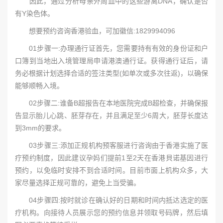
因此，通过分析母亲外周血中的这些游离DNA，确认是否
有Y染色体。
想要预约咨询香港验血，可加徽信:1829994096
01步骤一:办理通行证首先，您需要持有有效的身份证和户
口簿到当地出入境管理局申请港澳通行证。获得通行证后，请
务必根据计划选择合适的签注类型(如单次或多次往返)，以确保
能够顺畅入境。
02步骤二:谁备B超报告在本地医院完成B超检查，并确保报
告显示胎儿心跳、胚芽存在，并且满足至少6周大，胚芽长度达
到3mm的要求。
03步骤三:添加正规机构预客服进行咨询由于香港实施了医
疗预约制度，因此建议孕妈们提前1至2天在香港貝诺基因进行
预约，以免临时安排不到合适时间。目前市面上机构众多，大
家尽量选择正规可靠的，避免上当受骗。
04步骤四:按时就诊在确认好的日期和时间内抵达选定的医
疗机构。向接待人员展示您的预约信息并领取号码牌，然后填