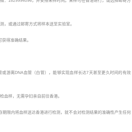
1829994096，并安排采样时间。采样可在香港进行，或选择邮寄方
测，或通过邮寄方式将样本送至实验室。
可获得准确结果。
管或游离DNA血管（白管），能够实现血样长达7天甚至更久时间的有效
检血样，无需孕妇亲自前往香港。
期限内将血样送达香港进行检测，就不会对检测结果的准确性产生任何