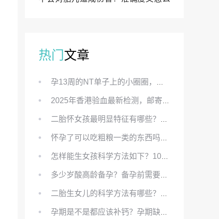
样？
热门
文章
孕13周的NT单子上的小圈圈，真的能预示宝宝性别吗？
2025年香港验血最新检测，邮寄与赴港检测要点、条件、流程及价格详解
二胎怀女孩最明显特征有哪些？怀女儿最准症状有哪些？
怀孕了可以吃粗粮一类的东西吗？怀孕初期可以吃的粗粮有哪些？
怎样能生女孩科学方法如下？100%生女儿的秘方有哪些？
多少岁酸高龄备孕？备孕前需要知道哪些？
二胎生女儿的科学方法有哪些？想要个女孩有什么方法？
孕期是不是都应该补钙？孕期缺钙对胎儿有哪些影响？