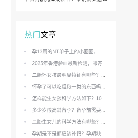
样？
热门
文章
孕13周的NT单子上的小圈圈，真的能预示宝宝性别吗？
2025年香港验血最新检测，邮寄与赴港检测要点、条件、流程及价格详解
二胎怀女孩最明显特征有哪些？怀女儿最准症状有哪些？
怀孕了可以吃粗粮一类的东西吗？怀孕初期可以吃的粗粮有哪些？
怎样能生女孩科学方法如下？100%生女儿的秘方有哪些？
多少岁酸高龄备孕？备孕前需要知道哪些？
二胎生女儿的科学方法有哪些？想要个女孩有什么方法？
孕期是不是都应该补钙？孕期缺钙对胎儿有哪些影响？