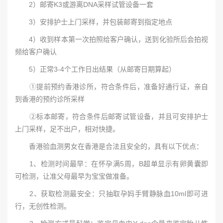
2）邮寄K3或游离DNA采样试管设备一套
3）安排护士上门采样，并包装邮寄到指定地点
4）收到样本第一次拍照给客户确认，送到化验所后会拍视
频给客户确认
5）正常3-4个工作日出结果（从邮寄日期算起）
①提前预约香港诊所，符合条件后，准备好通行证，亲自
到香港的预约诊所采样
②标本邮寄，符合条件后邮寄试管设备，并且可安排护士
上门采样，足不出户，相对快捷。
香港验血测男女在香港是合法且安全的，具有以下优点：
1、检测时间最早：在怀孕满5周，B超单显示有卵黄囊即
可检测，让准父母最早为宝宝做准备。
2、获取检测最安全：只抽取孕妈手臂静脉血10ml即可进
行，无创性检测。