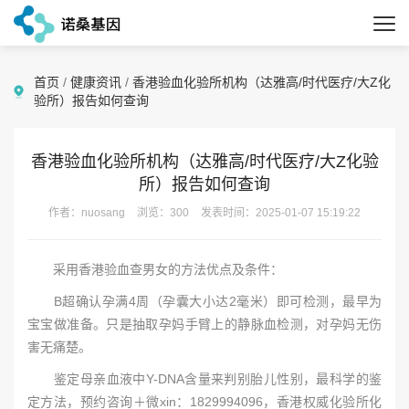
首页
/
健康资讯
/
香港验血化验所机构（达雅高/时代医疗/大Z化
验所）报告如何查询
香港验血化验所机构（达雅高/时代医疗/大Z化验
所）报告如何查询
作者：nuosang
浏览：300
发表时间：2025-01-07 15:19:22
采用香港验血查男女的方法优点及条件：
B超确认孕满4周（孕囊大小达2毫米）即可检测，最早为
宝宝做准备。只是抽取孕妈手臂上的静脉血检测，对孕妈无伤
害无痛楚。
鉴定母亲血液中Y-DNA含量来判别胎儿性别，最科学的鉴
定方法，预约咨询＋微xin：1829994096，香港权威化验所化