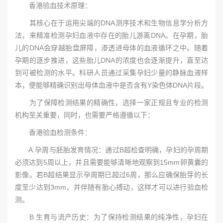
香港验血技术原理：
其核心在于运用尖端的DNA测序技术和生物信息学分析方
法，来精准检测孕妇血液中存在的胎儿游离DNA。在孕期，胎
儿的DNA会穿越胎盘屏障，渗透进母体的血液循环之中。随着
孕期的逐步推进，这些胎儿DNA的浓度也会逐渐提升，直至达
到可被检测的水平。科研人员通过采集孕妇少量的静脉血液样
本，便能够精确识别出母体血液中是否含有Y染色体DNA片段。
为了保障检测结果的精确性，选择一家正规且专业的检测
机构至关重要，同时，也需要严格遵循以下：
香港验血检测条件：
A.孕周与胚胎发育情况：通过B超检查明确，孕妇的孕周期
必须达到5周以上，并且需要能够清晰地观察到15mm卵黄囊的
影像。若B超结果显示孕周期已超过6周，那么应确保胎芽的长
度至少达到3mm，并伴随有胎心搏动，这样才可以进行验血检
测。
B.生育与流产历史：为了保持检测结果的纯净性，孕妇在